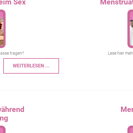
eim Sex
Menstruat
asse tragen?
Lese hier meh
WEITERLESEN ...
während
Men
ing