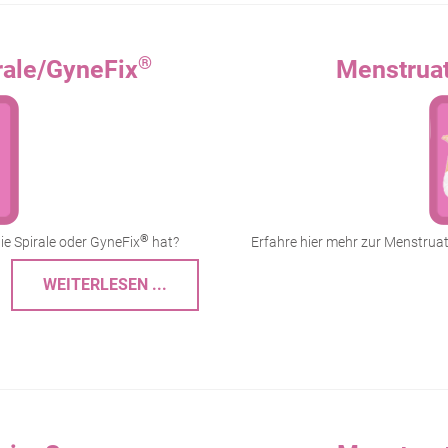
®
rale/GyneFix
Menstruat
®
e Spirale oder GyneFix
hat?
Erfahre hier mehr zur Menstrua
WEITERLESEN ...